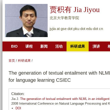
跳
贾积有 Jia Jiyou
转
到
北京大学教育学院
页
jyjia at gse dot pku dot edu dot cn
面
的
主
BIO
课程
新闻
活动
科研成果
演讲
要
内
容
首页
/
科研成果
/
部
The generation of textual entailment with NLML
分
for language learning CSIEC
Citation:
Jia J.
The generation of textual entailment with NLML in an intellige
2008 International Conference on Natural Language Processing and 
DOI