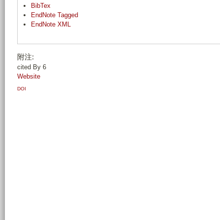
BibTex
EndNote Tagged
EndNote XML
附注:
cited By 6
Website
DOI