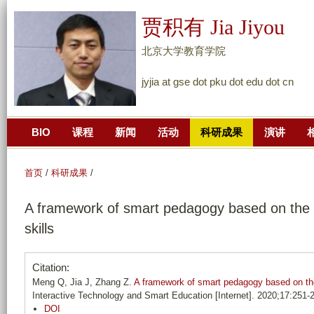
跳
贾积有 Jia Jiyou
转
到
北京大学教育学院
页
jyjia at gse dot pku dot edu dot cn
面
的
主
BIO
课程
新闻
活动
科研成果
演讲
要
内
容
首页
/
科研成果
/
部
A framework of smart pedagogy based on the fac
分
skills
Citation:
Meng Q, Jia J, Zhang Z.
A framework of smart pedagogy based on the fa
Interactive Technology and Smart Education [Internet]. 2020;17:251-
DOI