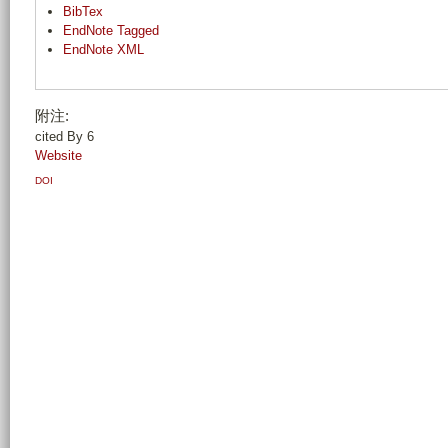
BibTex
EndNote Tagged
EndNote XML
附注:
cited By 6
Website
DOI