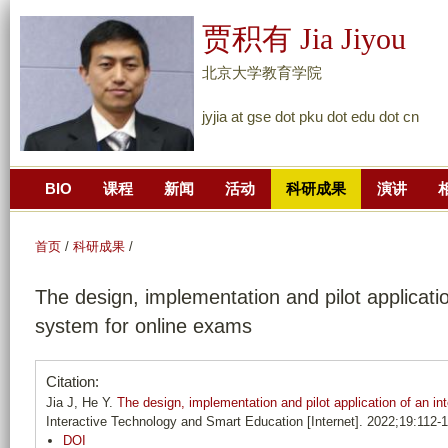
跳
贾积有 Jia Jiyou
转
到
北京大学教育学院
页
jyjia at gse dot pku dot edu dot cn
面
的
主
BIO
课程
新闻
活动
科研成果
演讲
要
内
容
首页
/
科研成果
/
部
The design, implementation and pilot application
分
system for online exams
Citation:
Jia J, He Y.
The design, implementation and pilot application of an in
Interactive Technology and Smart Education [Internet]. 2022;19:112-
DOI