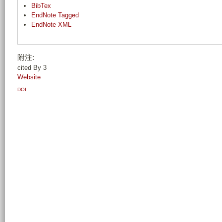
BibTex
EndNote Tagged
EndNote XML
附注:
cited By 3
Website
DOI