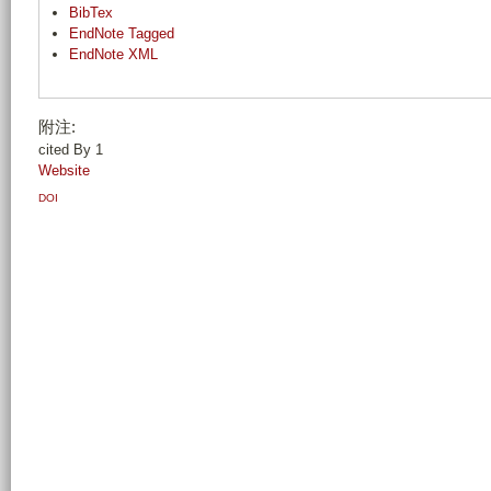
BibTex
EndNote Tagged
EndNote XML
附注:
cited By 1
Website
DOI