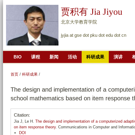
跳
贾积有 Jia Jiyou
转
到
北京大学教育学院
页
jyjia at gse dot pku dot edu dot cn
面
的
主
BIO
课程
新闻
活动
科研成果
演讲
要
内
容
首页
/
科研成果
/
部
The design and implementation of a computeri
分
school mathematics based on item response t
Citation:
Jia J, Le H.
The design and implementation of a computerized adapti
on item response theory
. Communications in Computer and Informatio
DOI