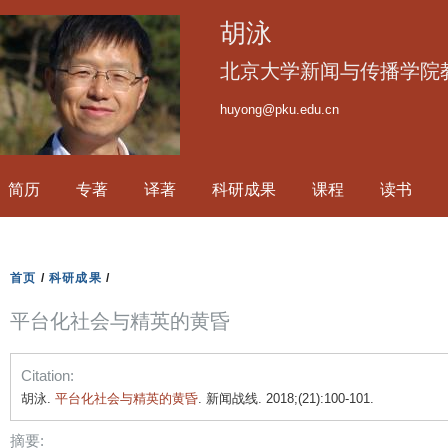
跳
胡泳
转
到
北京大学新闻与传播学院
页
huyong@pku.edu.cn
面
的
主
简历
专著
译著
科研成果
课程
读书
要
内
容
部
首页
/
科研成果
/
分
平台化社会与精英的黄昏
Citation:
胡泳.
平台化社会与精英的黄昏
. 新闻战线. 2018;(21):100-101.
摘要: