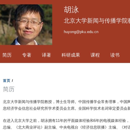
跳
胡泳
转
到
北京大学新闻与传播学院
页
huyong@pku.edu.cn
面
的
主
简历
专著
译著
科研成果
课程
读书
要
内
容
部
首页
/
分
简历
北京大学新闻与传播学院教授，博士生导师。中国传播学会常务理事，中国网
息经济学会信息社会研究所学术委员会主席。全国科学技术名词审定委员会
在进入北京大学之前，胡泳拥有11年的平面媒体经验和6年的电视媒体经验
总编、《北大商业评论》副主编、中央电视台《经济信息联播》主编、《对