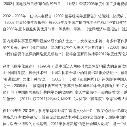
“2002中国电视节目榜”最佳财经节目，《对话》荣获2003年度中国广播电
2002－2003年，任中央电视台《2002·世界经济年度报告》总策划、总撰稿
《2002·世界经济年度报告》获2002年度中国广播电视学会电视经济节目奖特
台2003年度专题服务类优秀节目一等奖和二等奖。《世界经济年度报告》
国内最早从事互联网和新媒体研究的人士之一，发表论文多篇，有多种著作及
势的专著。著作《众声喧哗：网络时代的个人表达与公共讨论》（2008）
《我们需要什么样的网络意见领袖？》获得全国新闻传播学2012年度优秀论
译作《数字化生存》（1996年）是中国迈入网络时代之际影响最大的启蒙读物
由中国科学院、科学技术部、中国科协联合举办的科普书籍推介活动中，被评为
“引进版10年文化十种书”之一（2002年）；被《互联网周刊》评为影响中国人的
之一（2008年）；被南国书香节评为“改革开放40周年40本最具影响力图书
简》与《中国图书商报》共同举办的“2009年度30本最值得一读的好书”之一
知盈余》（2011）获“2011和讯华文财经图书大奖”及《商学院》杂志“经理人
自1997年至 2013年，参与策划和主编了“网络文化丛书”、“数字论坛丛书
网络思想库“数字论坛”，旨在促进信息技术对社会发挥全面影响，加快中国向
体，以专业博客的方式运营。2011年参与发起“信息社会50人论坛”，是