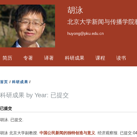
跳
胡泳
转
到
北京大学新闻与传播学院
页
huyong@pku.edu.cn
面
的
主
简历
专著
译著
科研成果
课程
读书
要
内
容
首页
/
科研成果
/
部
分
科研成果 by Year: 已提交
已提交
胡泳
. 已提交.
胡泳 北京大学副教授
.
中国公民新闻的独特创造与意义
. 经济观察报. 已提交:04