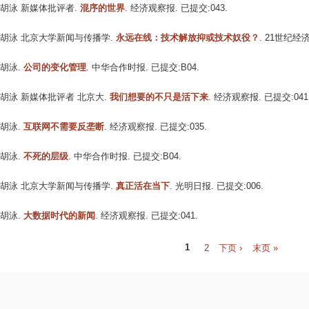
胡泳 新媒体批评者
.
混序的世界
. 经济观察报. 已提交:043.
胡泳 北京大学新闻与传播学
.
永远在线：技术解放抑或技术奴役？
. 21世纪经济
胡泳
.
公司的变化管理
. 中华合作时报. 已提交:B04.
胡泳 新媒体批评者 北京大
.
我们想要的不只是活下来
. 经济观察报. 已提交:041
胡泳
.
互联网不需要反垄断
. 经济观察报. 已提交:035.
胡泳
.
不死的层级
. 中华合作时报. 已提交:B04.
胡泳 北京大学新闻与传播学
.
真正活在当下
. 光明日报. 已提交:006.
胡泳
.
大数据时代的新闻
. 经济观察报. 已提交:041.
P
1
2
下页 ›
末页 »
a
g
e
s