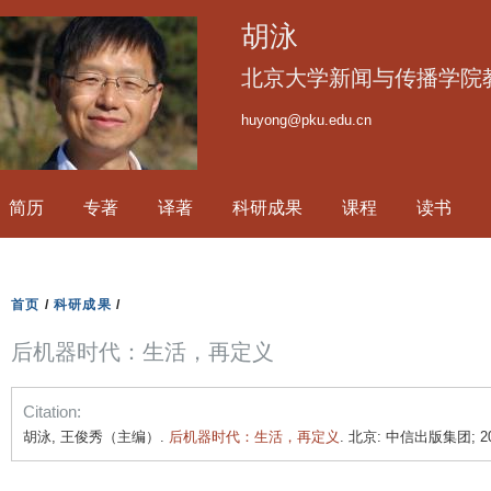
跳
胡泳
转
到
北京大学新闻与传播学院
页
huyong@pku.edu.cn
面
的
主
简历
专著
译著
科研成果
课程
读书
要
内
容
部
首页
/
科研成果
/
分
后机器时代：生活，再定义
Citation:
胡泳, 王俊秀（主编）.
后机器时代：生活，再定义
. 北京: 中信出版集团; 20