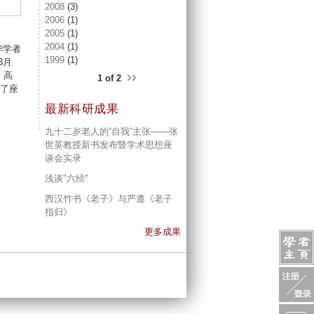
2008
(3)
2006
(1)
2005
(1)
2004
(1)
华学者
1999
(1)
3月
››
、高
1 of 2
了座
最新科研成果
九十二岁老人的“自我”主张——张
世英教授新书发布暨学术思想座
谈会实录
浅谈"六经"
西汉竹书《老子》与严遵《老子
指归》
更多成果