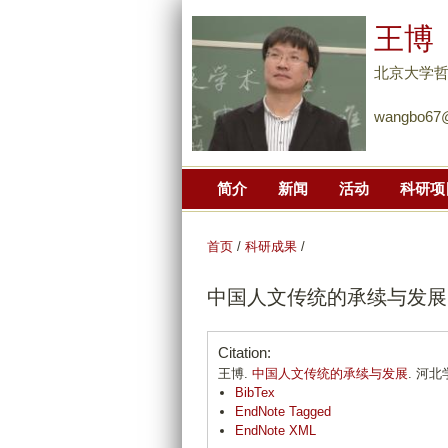
王博
北京大学
wangbo67@
简介
新闻
活动
科研项
首页
/
科研成果
/
中国人文传统的承续与发展
Citation:
王博.
中国人文传统的承续与发展
. 河北学
BibTex
EndNote Tagged
EndNote XML