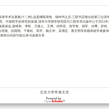
版了陈来学术论著集(十二种),这是继陈寅恪、钱钟书之后,三联书店推出的第三位清
究、中国哲学史研究的发展,清华大学国学研究院与三联学术出版中心于2011年
版座谈会,谢维和、李昕、万俊人、王博、何怀宏、张学智、胡军、肖鹰、舒炜
向世陵、彭国翔、干春松、郑开、杨立华、吴增定、唐文明等首都高校学者参加
现将部分内容刊发出来与读者共享.
北京大学学者主页
OpenScholar