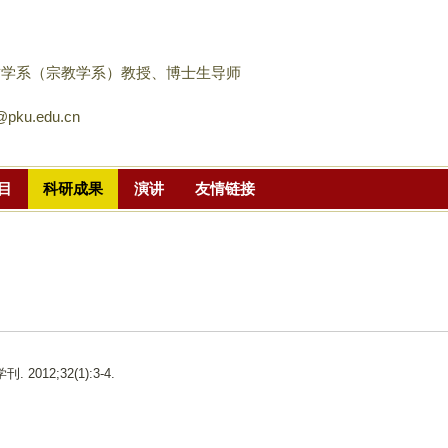
跳
转
到
哲学系（宗教学系）教授、博士生导师
页
pku.edu.cn
面
的
主
目
科研成果
演讲
友情链接
要
内
容
部
分
刊. 2012;32(1):3-4.