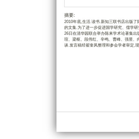
摘要:
2010年底,生活.读书.新知三联书店出
的文集.为了进一步促进国学研究、儒学研
26日在清华园联合举办陈来学术论著集出
瑄、梁枢、段伟红、辛鸣、曹峰、强昱、
谈.发言稿经翟奎凤整理和参会学者审定,