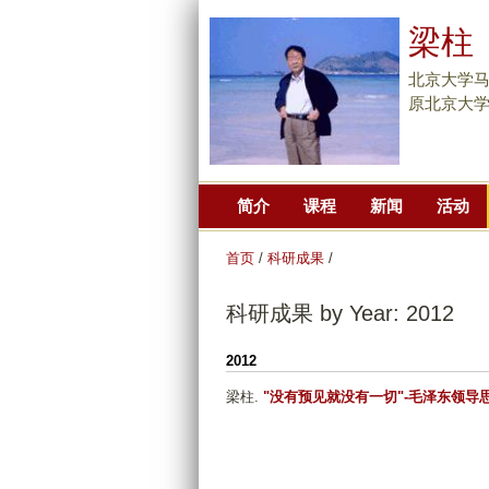
梁柱
北京大学
原北京大
简介
课程
新闻
活动
首页
/
科研成果
/
科研成果 by Year: 2012
2012
梁柱
.
"没有预见就没有一切"-毛泽东领导
P
a