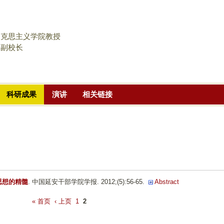
跳
转
到
马克思主义学院教授
页
学副校长
面
的
主
科研成果
演讲
相关链接
要
内
容
部
分
思想的精髓
. 中国延安干部学院学报. 2012;(5):56-65.
Abstract
« 首页
‹ 上页
1
2