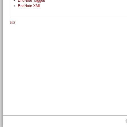
EndNote Tagged
EndNote XML
DOI