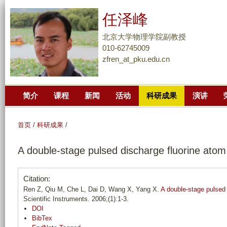
跳
任泽峰
转
到
北京大学物理学院副教授
页
010-62745009
zfren_at_pku.edu.cn
面
的
主
简介
课程
新闻
活动
科研成果
演讲
要
内
容
首页
/
科研成果
/
部
A double-stage pulsed discharge fluorine ato
分
Citation:
Ren Z, Qiu M, Che L, Dai D, Wang X, Yang X.
A double-stage pulsed
Scientific Instruments. 2006;(1):1-3.
DOI
BibTex