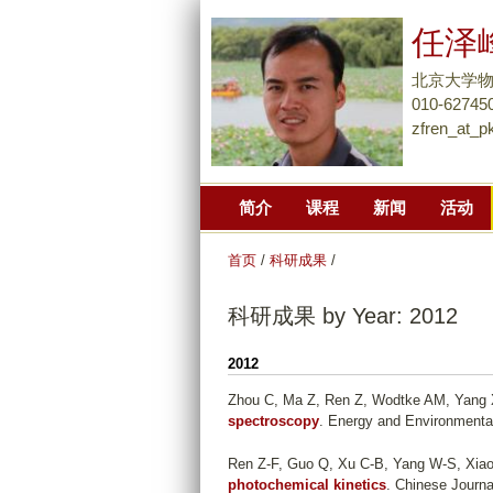
任泽
北京大学
010-62745
zfren_at_p
简介
课程
新闻
活动
首页
/
科研成果
/
科研成果 by Year: 2012
2012
Zhou C, Ma Z, Ren Z, Wodtke AM, Yang
spectroscopy
. Energy and Environmenta
Ren Z-F, Guo Q, Xu C-B, Yang W-S, Xiao
photochemical kinetics
. Chinese Journa