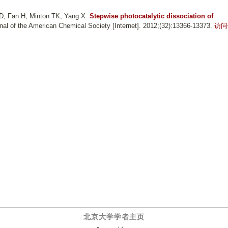
D, Fan H, Minton TK, Yang X
.
Stepwise photocatalytic dissociation of
rnal of the American Chemical Society [Internet]. 2012;(32):13366-13373.
访问
北京大学学者主页