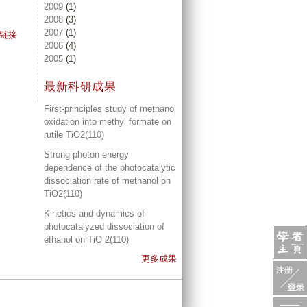
2009
(1)
2008
(3)
2007
(1)
链接
2006
(4)
2005
(1)
最新科研成果
First-principles study of methanol
oxidation into methyl formate on
rutile TiO2(110)
Strong photon energy
dependence of the photocatalytic
dissociation rate of methanol on
TiO2(110)
Kinetics and dynamics of
photocatalyzed dissociation of
ethanol on TiO 2(110)
更多成果