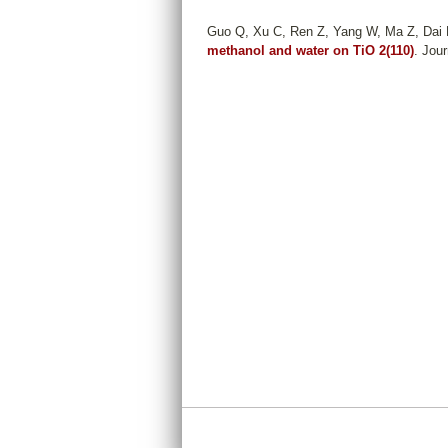
Guo Q, Xu C, Ren Z, Yang W, Ma Z, Dai 
methanol and water on TiO 2(110)
. Jou