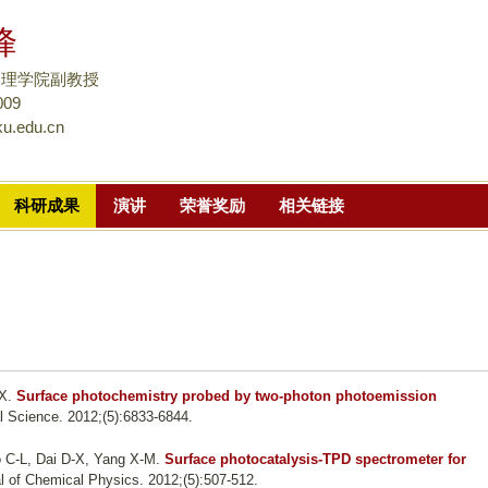
跳
峰
转
到
物理学院副教授
页
009
ku.edu.cn
面
的
主
科研成果
演讲
荣誉奖励
相关链接
要
内
容
部
分
 X
.
Surface photochemistry probed by two-photon photoemission
l Science. 2012;(5):6833-6844.
 C-L, Dai D-X, Yang X-M
.
Surface photocatalysis-TPD spectrometer for
l of Chemical Physics. 2012;(5):507-512.