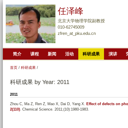
跳
任泽峰
转
到
北京大学物理学院副教授
页
010-62745009
zfren_at_pku.edu.cn
面
的
主
简介
课程
新闻
活动
科研成果
演讲
要
内
首页
/
科研成果
/
容
部
科研成果 by Year: 2011
分
2011
Zhou C, Ma Z, Ren Z, Mao X, Dai D, Yang X
.
Effect of defects on ph
2(110)
. Chemical Science. 2011;(10):1980-1983.