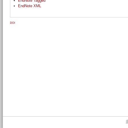
EndNote Tagged
EndNote XML
DOI