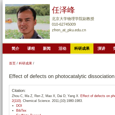
跳
任泽峰
转
到
北京大学物理学院副教授
页
010-62745009
zfren_at_pku.edu.cn
面
的
主
简介
课程
新闻
活动
科研成果
演讲
要
内
容
首页
/
科研成果
/
部
Effect of defects on photocatalytic dissociatio
分
Citation:
Zhou C, Ma Z, Ren Z, Mao X, Dai D, Yang X.
Effect of defects on ph
2(110)
. Chemical Science. 2011;(10):1980-1983.
DOI
BibTex