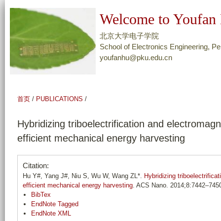
跳
Welcome to Youfan 
转
到
北京大学电子学院
页
School of Electronics Engineering, Pe
youfanhu@pku.edu.cn
面
的
主
要
首页
/
PUBLICATIONS
/
内
容
Hybridizing triboelectrification and electromagn
部
efficient mechanical energy harvesting
分
Citation:
Hu Y#, Yang J#, Niu S, Wu W, Wang ZL*.
Hybridizing triboelectrifica
efficient mechanical energy harvesting
. ACS Nano. 2014;8:7442–745
BibTex
EndNote Tagged
EndNote XML