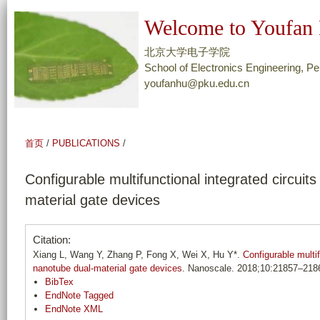
跳
Welcome to Youfan 
转
到
北京大学电子学院
页
School of Electronics Engineering, Pe
youfanhu@pku.edu.cn
面
的
主
要
首页
/
PUBLICATIONS
/
内
容
Configurable multifunctional integrated circui
部
material gate devices
分
Citation:
Xiang L, Wang Y, Zhang P, Fong X, Wei X, Hu Y*.
Configurable multi
nanotube dual-material gate devices
. Nanoscale. 2018;10:21857–218
BibTex
EndNote Tagged
EndNote XML