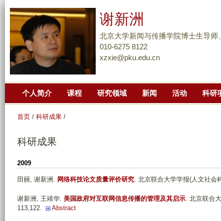
跳
谢新洲
转
到
北京大学新闻与传播学院博士生导师
页
010-6275 8122
xzxie@pku.edu.cn
面
的
主
个人简介
课程
研究领域
新闻
活动
科研
要
内
首页
/
科研成果
/
容
部
科研成果
分
2009
田丽, 谢新洲
.
网络科技论文质量评价研究
. 北京联合大学学报(人文社会科学版).
谢新洲, 王靖华
.
美国政府对互联网信息传播的管理及其启示
. 北京联合大学
113,122.
Abstract