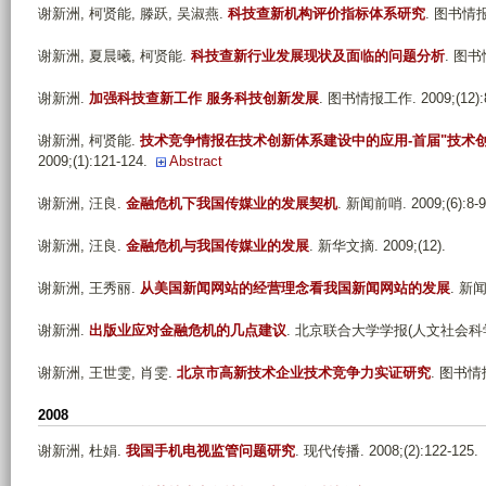
谢新洲, 柯贤能, 滕跃, 吴淑燕
.
科技查新机构评价指标体系研究
. 图书情报工
谢新洲, 夏晨曦, 柯贤能
.
科技查新行业发展现状及面临的问题分析
. 图书情
谢新洲
.
加强科技查新工作 服务科技创新发展
. 图书情报工作. 2009;(12):
谢新洲, 柯贤能
.
技术竞争情报在技术创新体系建设中的应用-首届"技术
2009;(1):121-124.
Abstract
谢新洲, 汪良
.
金融危机下我国传媒业的发展契机
. 新闻前哨. 2009;(6):8-9
谢新洲, 汪良
.
金融危机与我国传媒业的发展
. 新华文摘. 2009;(12).
谢新洲, 王秀丽
.
从美国新闻网站的经营理念看我国新闻网站的发展
. 新闻
谢新洲
.
出版业应对金融危机的几点建议
. 北京联合大学学报(人文社会科学版). 
谢新洲, 王世雯, 肖雯
.
北京市高新技术企业技术竞争力实证研究
. 图书情报工
2008
谢新洲, 杜娟
.
我国手机电视监管问题研究
. 现代传播. 2008;(2):122-125.