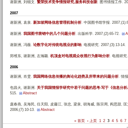
谢新洲, 刘细文
.
繁荣技术竞争情报研究,服务科技创新
. 图书情报工作. 2008
2007
谢新洲, 袁泉
.
新加坡网络信息管理机制分析
. 中国图书馆学报. 2007;(1):85
谢新洲
.
我国图书营销中的几个问题分析
. 出版科学. 2007;(2):65-72.
A
谢新洲, 冯薇
.
论数字化对传统电视业的影响
. 电视研究. 2007;(3):13-14.
郑维东, 谢新洲, 左瀚颖
.
机顶盒对电视观众收视行为影响分析
. 电视研究. 2
2006
谢新洲, 肖雯
.
我国网络信息传播的舆论化趋势及所带来的问题分析
. 情报
包昌火, 谢新洲
.
关于我国情报学研究中若干问题的思考-写于《信息分析
515.
Abstract
庞春燕, 吴海民, 任天阳, 皮藤江, 张忠, 梁泉, 胡海威, 陈宗周, 阎思甜, 匡文波,
2006;(7):10-13.
Abstract
P
« 首页
‹ 上页
1
2
3
4
5
6
7