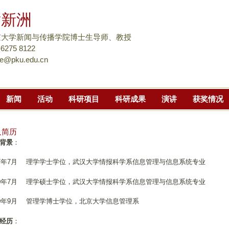
跳
谢新洲
转
到
京大学新闻与传播学院博士生导师、教授
页
-6275 8122
ie@pku.edu.cn
面
的
主
新闻
活动
科研项目
科研成果
演讲
获奖情况
要
内
容
人简历
部
背景
：
分
87年7月 理学学士学位，武汉大学情报科学系信息管理与信息系统专业
90年7月 理学硕士学位，武汉大学情报科学系信息管理与信息系统专业
00年9月 管理学博士学位，北京大学信息管理系
经历
：