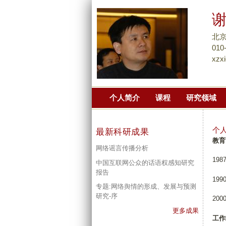
北
010
xzx
个人简介
课程
研究领域
个
最新科研成果
教育
网络谣言传播分析
19
中国互联网公众的话语权感知研究
报告
19
专题:网络舆情的形成、发展与预测
研究-序
20
更多成果
工作