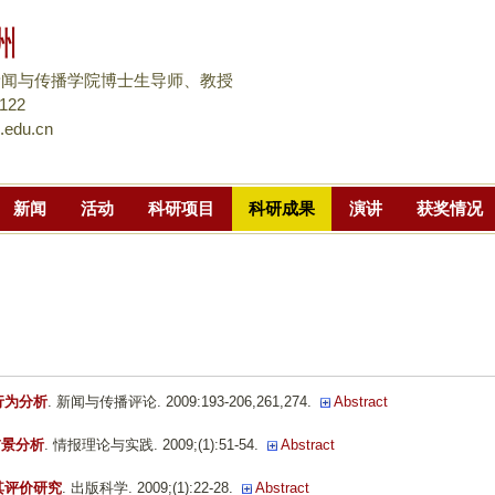
跳
洲
转
到
新闻与传播学院博士生导师、教授
页
8122
.edu.cn
面
的
主
新闻
活动
科研项目
科研成果
演讲
获奖情况
要
内
容
部
分
行为分析
. 新闻与传播评论. 2009:193-206,261,274.
Abstract
前景分析
. 情报理论与实践. 2009;(1):51-54.
Abstract
其评价研究
. 出版科学. 2009;(1):22-28.
Abstract