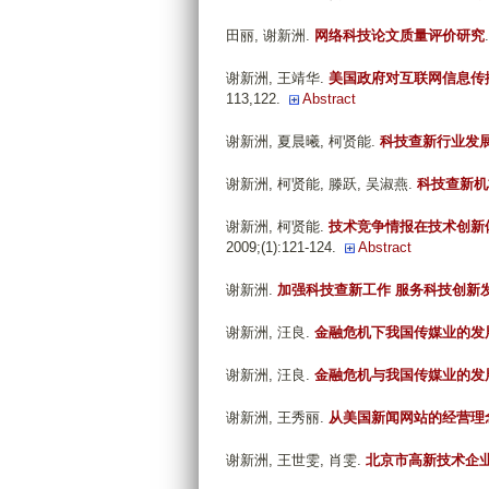
田丽, 谢新洲
.
网络科技论文质量评价研究
谢新洲, 王靖华
.
美国政府对互联网信息传
113,122.
Abstract
谢新洲, 夏晨曦, 柯贤能
.
科技查新行业发
谢新洲, 柯贤能, 滕跃, 吴淑燕
.
科技查新机
谢新洲, 柯贤能
.
技术竞争情报在技术创新
2009;(1):121-124.
Abstract
谢新洲
.
加强科技查新工作 服务科技创新
谢新洲, 汪良
.
金融危机下我国传媒业的发
谢新洲, 汪良
.
金融危机与我国传媒业的发
谢新洲, 王秀丽
.
从美国新闻网站的经营理
谢新洲, 王世雯, 肖雯
.
北京市高新技术企