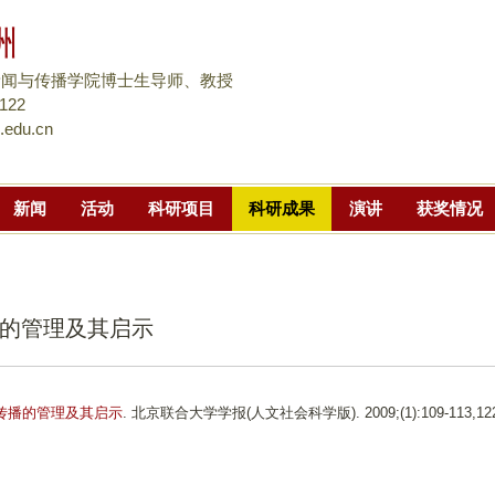
跳
洲
转
到
新闻与传播学院博士生导师、教授
页
8122
.edu.cn
面
的
主
新闻
活动
科研项目
科研成果
演讲
获奖情况
要
内
容
部
的管理及其启示
分
传播的管理及其启示
. 北京联合大学学报(人文社会科学版). 2009;(1):109-113,122