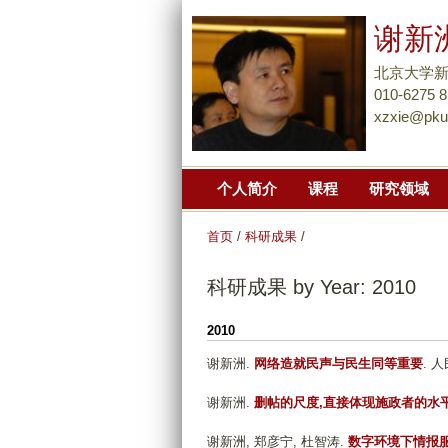
谢新
北京大学
010-6275 
xzxie@pku
个人简介
课程
研究领域
首页
/
科研成果
/
科研成果 by Year: 2010
2010
谢新洲
.
网络造就民声与民生同等重要
. 人
谢新洲
.
删帖的尺度,直接体现施政者的水
谢新洲, 郑彦宁, 杜智涛
.
数字环境下情报服