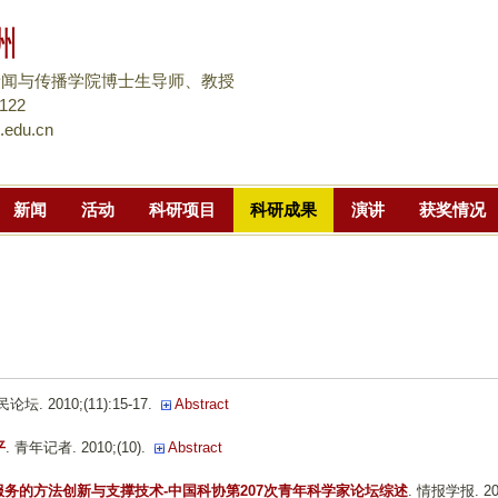
跳
洲
转
到
新闻与传播学院博士生导师、教授
页
8122
.edu.cn
面
的
主
新闻
活动
科研项目
科研成果
演讲
获奖情况
要
内
容
部
分
民论坛. 2010;(11):15-17.
Abstract
平
. 青年记者. 2010;(10).
Abstract
务的方法创新与支撑技术-中国科协第207次青年科学家论坛综述
. 情报学报. 20