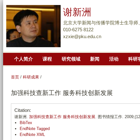
跳
谢新洲
转
到
北京大学新闻与传播学院博士生导师
页
010-6275 8122
xzxie@pku.edu.cn
面
的
主
个人简介
课程
研究领域
新闻
活动
科研
要
内
容
首页
/
科研成果
/
部
加强科技查新工作 服务科技创新发展
分
Citation:
谢新洲.
加强科技查新工作 服务科技创新发展
. 图书情报工作. 2009;(12)
BibTex
EndNote Tagged
EndNote XML