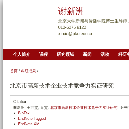
跳
谢新洲
转
到
北京大学新闻与传播学院博士生导师
页
010-6275 8122
xzxie@pku.edu.cn
面
的
主
个人简介
课程
研究领域
新闻
活动
科研
要
内
容
首页
/
科研成果
/
部
北京市高新技术企业技术竞争力实证研究
分
Citation:
谢新洲, 王世雯, 肖雯.
北京市高新技术企业技术竞争力实证研究
. 图书情
BibTex
EndNote Tagged
EndNote XML