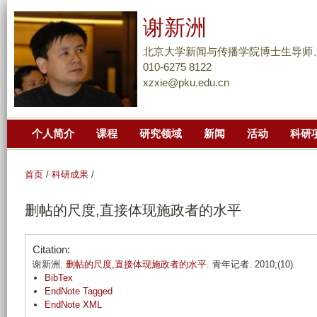
跳
谢新洲
转
到
北京大学新闻与传播学院博士生导师
页
010-6275 8122
xzxie@pku.edu.cn
面
的
主
个人简介
课程
研究领域
新闻
活动
科研
要
内
容
首页
/
科研成果
/
部
删帖的尺度,直接体现施政者的水平
分
Citation:
谢新洲.
删帖的尺度,直接体现施政者的水平
. 青年记者. 2010;(10).
BibTex
EndNote Tagged
EndNote XML