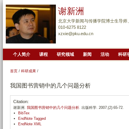
跳
谢新洲
转
到
北京大学新闻与传播学院博士生导师
页
010-6275 8122
xzxie@pku.edu.cn
面
的
主
个人简介
课程
研究领域
新闻
活动
科研
要
内
容
首页
/
科研成果
/
部
我国图书营销中的几个问题分析
分
Citation:
谢新洲.
我国图书营销中的几个问题分析
. 出版科学. 2007;(2):65-72.
BibTex
EndNote Tagged
EndNote XML