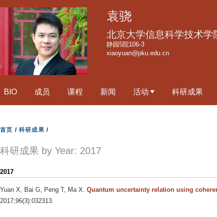
跳
袁骁
转
到
北京大学信息科学技术学
页
静园5院106-3
xiaoyuan@pku.edu.cn
面
的
主
BIO
成员
课程
新闻
活动
科研成果
要
内
容
首页
/
科研成果
/
部
分
科研成果 by Year: 2017
2017
Yuan X, Bai G, Peng T, Ma X
.
Quantum uncertainty relation using cohere
2017;96(3):032313.