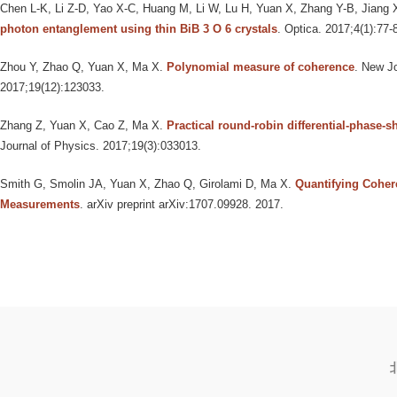
Chen L-K, Li Z-D, Yao X-C, Huang M, Li W, Lu H, Yuan X, Zhang Y-B, Jiang 
photon entanglement using thin BiB 3 O 6 crystals
. Optica. 2017;4(1):77-
Zhou Y, Zhao Q, Yuan X, Ma X
.
Polynomial measure of coherence
. New Jo
2017;19(12):123033.
Zhang Z, Yuan X, Cao Z, Ma X
.
Practical round-robin differential-phase-s
Journal of Physics. 2017;19(3):033013.
Smith G, Smolin JA, Yuan X, Zhao Q, Girolami D, Ma X
.
Quantifying Coher
Measurements
. arXiv preprint arXiv:1707.09928. 2017.