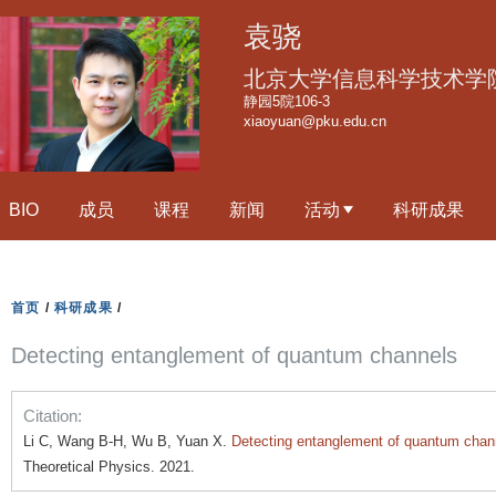
跳
袁骁
转
到
北京大学信息科学技术学
页
静园5院106-3
xiaoyuan@pku.edu.cn
面
的
主
BIO
成员
课程
新闻
活动
科研成果
要
内
容
部
首页
/
科研成果
/
分
Detecting entanglement of quantum channels
Citation:
Li C, Wang B-H, Wu B, Yuan X.
Detecting entanglement of quantum chan
Theoretical Physics. 2021.