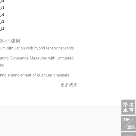
(5)
(7)
(5)
(2)
(1)
科研成果
um simulation with hybrid tensor networks
ating Coherence Measures with Untrusted
es
ting entanglement of quantum channels
更多成果