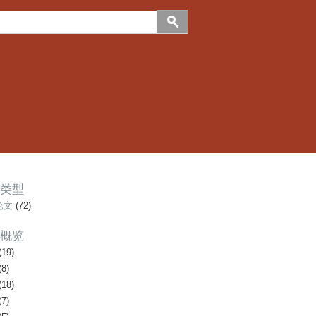
类型
论文
(72)
概览
(19)
(8)
(18)
(7)