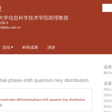
跳
搜
骁
转
索
到
大学信息科学技术学院助理教授
页
06-3
an@pku.edu.cn
面
的
主
活动
科研成果
演讲
要
内
容
成果
部
期刊
分
ntial-phase-shift quantum key distribution
成果
2021
2020
round-robin differential-phase-shift quantum key distribution
.
2019
3.
2018