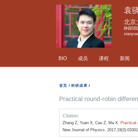
袁
北京
静园5院1
xiaoyu
BIO
成员
课程
新闻
首页
/
科研成果
/
Practical round-robin differe
Citation:
Zhang Z, Yuan X, Cao Z, Ma X.
Practical 
New Journal of Physics. 2017;19(3):03301