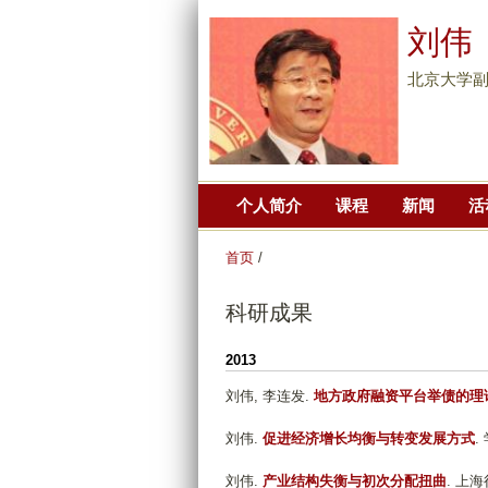
刘伟
北京大学副
个人简介
课程
新闻
活
首页
/
科研成果
2013
刘伟, 李连发
.
地方政府融资平台举债的理
刘伟
.
促进经济增长均衡与转变发展方式
.
刘伟
.
产业结构失衡与初次分配扭曲
. 上海