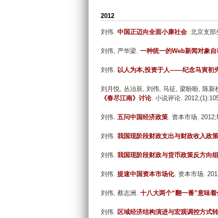
2012
刘伟
.
中国正迈向全面小康社会
. 北京支部生活
刘伟, 严华梁
.
一种统一的Web新闻对象
刘伟
.
以人为本,投资于人——纪念马寅初先
刘月悦, 丛治辰, 刘伟, 马征, 梁盼盼, 陈新榜,
《春尽江南》讨论
. 小说评论. 2012;(1):105
刘伟
.
五问中国经济政策
. 资本市场. 2012;N
刘伟
.
我国现阶段财政支出与财政收入政
刘伟
.
我国现阶段财政与货币政策反方向
刘伟
.
提速中国资本市场化
. 资本市场. 2012
刘伟, 蔡志洲
.
十八大两个“翻一番”意味着
刘伟
.
区域经济结构演进与宏观调控方式