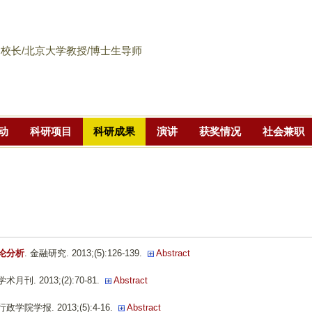
跳
转
到
校长/北京大学教授/博士生导师
页
面
的
主
动
科研项目
科研成果
演讲
获奖情况
社会兼职
要
内
容
部
分
论分析
. 金融研究. 2013;(5):126-139.
Abstract
 学术月刊. 2013;(2):70-81.
Abstract
行政学院学报. 2013;(5):4-16.
Abstract