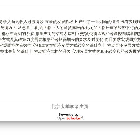
等收入向高收入过渡阶段.在新的发展阶段上,产生了一系列新的特点,既有实现
济失衡方面.从总量上看,既面临巨大的通货膨胀的压力,又面临严重的经济下行的风
构,都存在深刻的矛盾.总量失衡与结构矛盾相互交织,使得宏观经济调控面临新的挑
合方式及其政策力度需要根据经济均衡增长的要求及时变化,而且要求宏观调控
宏观调控的有效性,必须建立在经济发展方式转变的基础之上.推动经济发展方式
和技术创新的基础上,推动经济结构的升级,实现发展方式的真正转变和经济发展
北京大学学者主页
OpenScholar