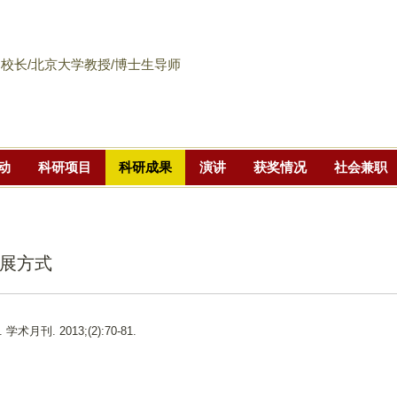
跳
转
到
校长/北京大学教授/博士生导师
页
面
的
主
动
科研项目
科研成果
演讲
获奖情况
社会兼职
要
内
容
部
展方式
分
. 学术月刊. 2013;(2):70-81.