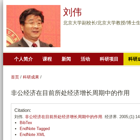
跳
刘伟
转
到
北京大学副校长/北京大学教授/博士
页
面
的
主
个人简介
课程
新闻
活动
科研项目
科研
要
内
容
首页
/
科研成果
/
部
非公经济在目前所处经济增长周期中的作用
分
Citation:
刘伟.
非公经济在目前所处经济增长周期中的作用
. 经济界. 2005;(1):14
BibTex
EndNote Tagged
EndNote XML