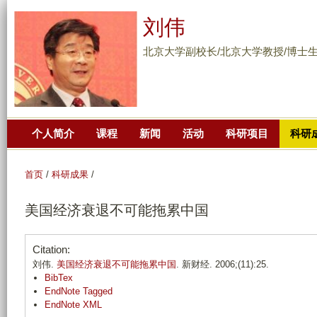
跳
刘伟
转
到
北京大学副校长/北京大学教授/博士
页
面
的
主
个人简介
课程
新闻
活动
科研项目
科研
要
内
容
首页
/
科研成果
/
部
美国经济衰退不可能拖累中国
分
Citation:
刘伟.
美国经济衰退不可能拖累中国
. 新财经. 2006;(11):25.
BibTex
EndNote Tagged
EndNote XML