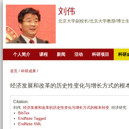
跳
刘伟
转
到
北京大学副校长/北京大学教授/博士
页
面
的
主
个人简介
课程
新闻
活动
科研项目
科研
要
内
容
首页
/
科研成果
/
部
经济发展和改革的历史性变化与增长方式的根
分
Citation:
刘伟.
经济发展和改革的历史性变化与增长方式的根本转变
. 经济研究. 20
BibTex
EndNote Tagged
EndNote XML