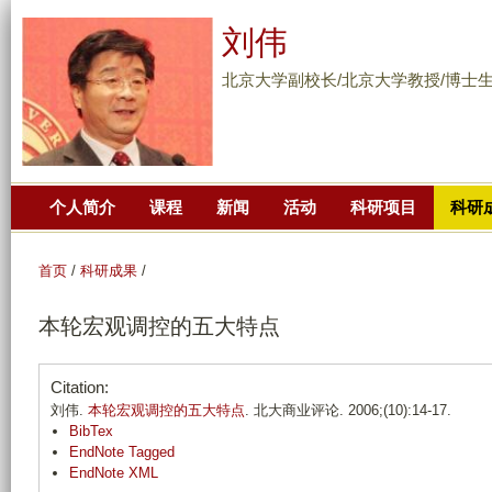
跳
刘伟
转
到
北京大学副校长/北京大学教授/博士
页
面
的
主
个人简介
课程
新闻
活动
科研项目
科研
要
内
容
首页
/
科研成果
/
部
本轮宏观调控的五大特点
分
Citation:
刘伟.
本轮宏观调控的五大特点
. 北大商业评论. 2006;(10):14-17.
BibTex
EndNote Tagged
EndNote XML