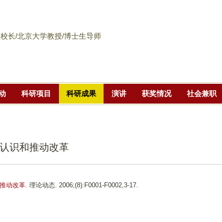
跳
转
到
校长/北京大学教授/博士生导师
页
面
的
主
动
科研项目
科研成果
演讲
获奖情况
社会兼职
要
内
容
部
认识和推动改革
分
推动改革
. 理论动态. 2006;(8):F0001-F0002,3-17.