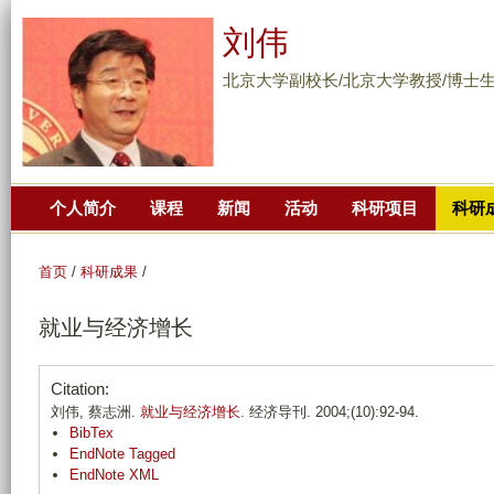
跳
刘伟
转
到
北京大学副校长/北京大学教授/博士
页
面
的
主
个人简介
课程
新闻
活动
科研项目
科研
要
内
容
首页
/
科研成果
/
部
就业与经济增长
分
Citation:
刘伟, 蔡志洲.
就业与经济增长
. 经济导刊. 2004;(10):92-94.
BibTex
EndNote Tagged
EndNote XML