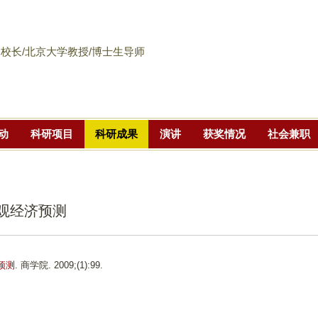
跳
转
到
校长/北京大学教授/博士生导师
页
面
的
主
动
科研项目
科研成果
演讲
获奖情况
社会兼职
要
内
容
部
宏观经济预测
分
预测
. 商学院. 2009;(1):99.