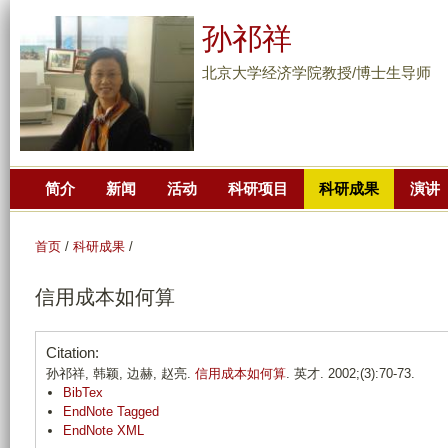
跳
孙祁祥
转
到
北京大学经济学院教授/博士生导师
页
面
的
主
简介
新闻
活动
科研项目
科研成果
演讲
要
内
容
首页
/
科研成果
/
部
信用成本如何算
分
Citation:
孙祁祥, 韩颖, 边赫, 赵亮.
信用成本如何算
. 英才. 2002;(3):70-73.
BibTex
EndNote Tagged
EndNote XML