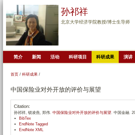
跳
孙祁祥
转
到
北京大学经济学院教授/博士生导师
页
面
的
主
简介
新闻
活动
科研项目
科研成果
演讲
要
内
容
首页
/
科研成果
/
部
中国保险业对外开放的评价与展望
分
Citation:
孙祁祥, 锁凌燕, 郑伟.
中国保险业对外开放的评价与展望
. 中国金融. 201
BibTex
EndNote Tagged
EndNote XML