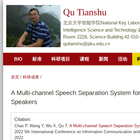
跳
Qu Tianshu
转
到
北京大学智能学院National Key Laboratory of
页
Intelligence Science and Techn
面
Room 2228, Science Building #2 010
qutianshu@pku.edu.cn
的
主
BIO
标准
科研项目
课程
新闻
活动
要
内
容
首页
/
科研成果
/
部
A Multi-channel Speech Separation System fo
分
Speakers
Citation:
Chao P, Wang Y, Wu X, Qu T.
A Multi-channel Speech Separation Sy
2022 5th International Conference on Information Communication an
2022.