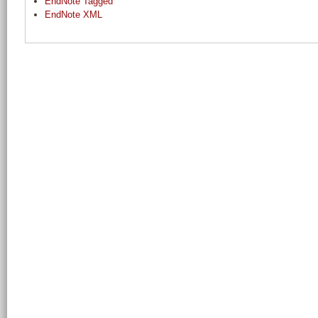
EndNote Tagged
EndNote XML