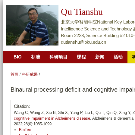
跳
Qu Tianshu
转
到
北京大学智能学院National Key Laboratory of
页
Intelligence Science and Techn
面
Room 2228, Science Building #2 010
qutianshu@pku.edu.cn
的
主
BIO
标准
科研项目
课程
新闻
活动
要
内
容
首页
/
科研成果
/
部
Binaural processing deficit and cognitive impa
分
Citation:
Wang C, Wang Z, Xie B, Shi X, Yang P, Liu L, Qu T, Qin Q, Xing Y, Z
cognitive impairment in Alzheimer's disease
. Alzheimer's & dementia :
2022;28(6):1085-1099.
BibTex