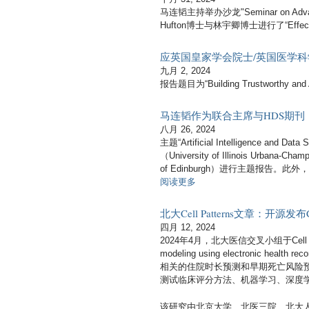
马连韬主持举办沙龙"Seminar on Advancing He
Hufton博士与林宇卿博士进行了“
Effec
应英国皇家学会院士/英国医学科学
九月 2, 2024
报告题目为“Building Trustworthy and Ac
马连韬作为联合主席与HDS期刊，共
八月 26, 2024
主题“Artificial Intelligence and Dat
（University of Illinois Urbana-C
of Edinburgh）进行主题报告。此
有
阅读更多
关
马
北大Cell Patterns文章：开
连
四月 12, 2024
韬
2024年4月，北大医信交叉小组于Cell Pres
作
modeling using electronic 
为
相关的住院时长预测和早期死亡风险
联
测试临床评分方法、机器学习、深度
合
主
该研究由北京大学、北医三院、北大