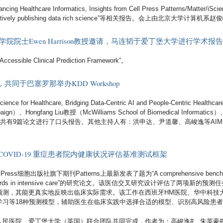
althcare Informatics, Insights from Cell Press Patterns/Matter/iScie
tively publishing data rich science
”等相关报告。会上由北京大学计算机系赵
院院士Ewen Harrison教授邀请，马连韬于爱丁堡大学进行学术报告
cessible Clinical Prediction Framework”。
同于巴塞罗那举办KDD Workshop
a Science for Healthcare, Bridging Data-Centric AI and People-Centric H
hampaign）、Hongfang Liu教授（McWilliams School of Biomedical Informatic
外，共有9篇论文进行了口头报告。其他主持人有：洪申达、尹道馨、高峻逸等AIMEL（AI i
源发布COVID-19 重症患者院内健康状况评估基准测试框架
s细胞出版社旗下期刊Patterns上最新发表了题为“A comprehensive benchmark fo
health records in intensive care”的研究论文。该医信交叉研究设计评估了两项新
预测，其能更真实地反映出临床实际需求。该工作在西班牙HM医院、华中科技
学习等18种预测模型，辅助医生在临床实践中选择合适的模型、识别高风险患
人民医院、爱丁堡大学（英国）联合团队共同完成，作者为：高峻逸#、朱英豪#