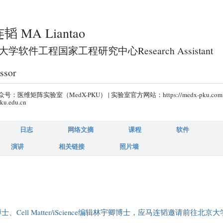
跳
转
韬 MA Liantao
到
页
学软件工程国家工程研究中心Research Assistant
面
ssor
的
主
号：医维矩阵实验室（MedX-PKU） | 实验室官方网站：https://medx-pku.com
要
ku.edu.cn
内
容
日志
网络文摘
课程
软件
部
演讲
相关链接
照片墙
分
w Hufton博士、Cell Matter/iScience编辑林宇卿博士，应马连韬邀请