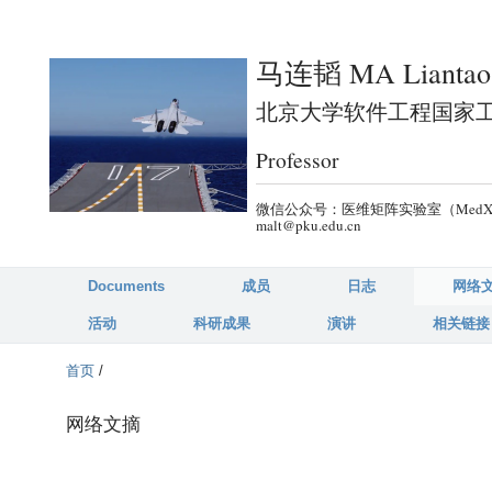
跳
转
马连韬 MA Liantao
到
页
北京大学软件工程国家工程研究中
面
Professor
的
主
微信公众号：医维矩阵实验室（MedX-PKU）
要
malt@pku.edu.cn
内
容
Documents
成员
日志
网络
部
活动
科研成果
演讲
相关链接
分
首页
/
网络文摘