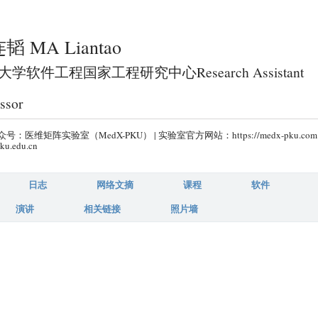
跳
转
韬 MA Liantao
到
页
学软件工程国家工程研究中心Research Assistant
面
ssor
的
主
号：医维矩阵实验室（MedX-PKU） | 实验室官方网站：https://medx-pku.com
要
ku.edu.cn
内
容
日志
网络文摘
课程
软件
部
演讲
相关链接
照片墙
分