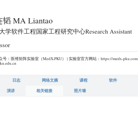
跳
转
韬 MA Liantao
到
页
学软件工程国家工程研究中心Research Assistant
面
ssor
的
主
号：医维矩阵实验室（MedX-PKU） | 实验室官方网站：https://medx-pku.com
要
ku.edu.cn
内
容
日志
网络文摘
课程
软件
部
演讲
相关链接
照片墙
分