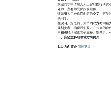
欢迎同学申请加入人工智能医疗研究
老师、所有师兄师姐欢迎你。
课题组实习合作面向医信交叉、医学技术、
的同学。
在实习开始之前，为节约双方时间精
规划参考，确保我们双方在未来的合
再积极联络探索其他高校、课题组、
一、实验室科研领域方向简介
有
1.1. 方向简介
阅读更多
关
北
京
大
学
·
爱
丁
堡
大
学
联
合