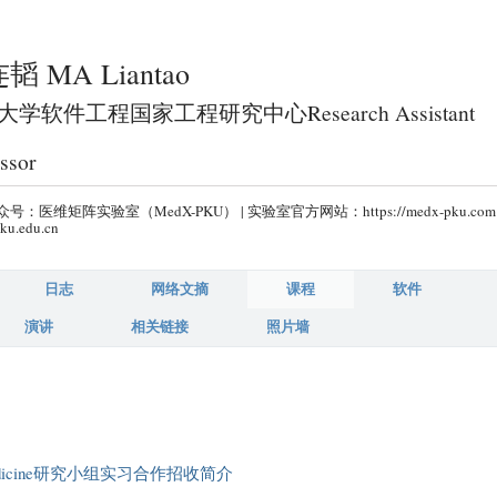
跳
转
韬 MA Liantao
到
页
学软件工程国家工程研究中心Research Assistant
面
ssor
的
主
号：医维矩阵实验室（MedX-PKU） | 实验室官方网站：https://medx-pku.com
要
ku.edu.cn
内
容
日志
网络文摘
课程
软件
部
演讲
相关链接
照片墙
分
dicine研究小组实习合作招收简介