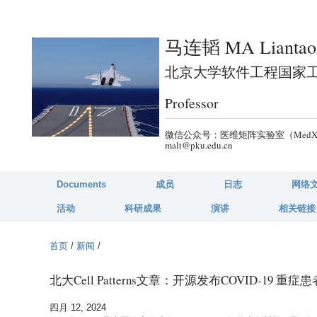
跳
转
马连韬 MA Liantao
到
页
北京大学软件工程国家工程研究中
面
Professor
的
主
微信公众号：医维矩阵实验室（MedX-PKU）
要
malt@pku.edu.cn
内
容
Documents
成员
日志
网络
部
活动
科研成果
演讲
相关链接
分
首页
/
新闻
/
北大Cell Patterns文章：开源发布COVID-1
四月 12, 2024