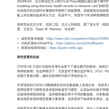
2024年4月，北大医信交叉小组于Cell Press细胞出版社旗下期刊Patterns上最
modeling using electronic health records in in
结局相关的住院时长预测和早期死亡风险预测，其能更真实地反映
集上评估测试临床评分方法、机器学习、深度学习等18种预测模
该研究由北京大学、北医三院、北大人民医院、爱丁堡大学（英国
雯、王亚沙、Ewen M. Harrison、马连韬*。
该研究发布链接：
https://www.cell.com/patterns/fulltext/S266
代码开源在GitHub平台：
https://github.com/yhzhu99/pyehr
部署在线系统地址：
https://pyehr.netlify.app
研究背景和目标
COVID-19 大流行无疑给全球社会留下了难以磨灭的影响。虽然
例持续激增。在这种情况下，尤其是对于重症监护单元（ICU）中的
化医疗资源分配，减轻后疫情时代医疗系统的压力。
尽管现有的COVID-19预测模型在特定数据集上表现出色，但
使用深度学习模型还是传统的机器学习模型，以及如何比较不同模
比较现有模型的框架，这些模型被应用于不同的数据集，许多数据
新实现所有现有模型需要大量资源，尤其是对于临床医生来说，这
该研究旨在通过构建全面的基准测试与评估框架，提出一个标准化的C