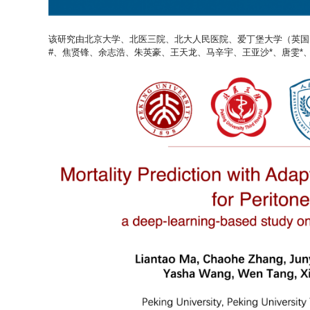
该研究由北京大学、北医三院、北大人民医院、爱丁堡大学（英国
#、焦贤锋、余志浩、朱英豪、王天龙、马辛宇、王亚沙*、唐雯*