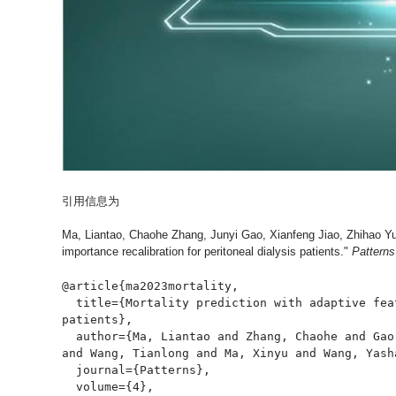
引用信息为
Ma, Liantao, Chaohe Zhang, Junyi Gao, Xianfeng Jiao, Zhihao Yu, 
importance recalibration for peritoneal dialysis patients."
Patterns
@article{ma2023mortality,

  title={Mortality prediction with adaptive feature importance recalibration for peritoneal dialysis 
patients},

  author={Ma, Liantao and Zhang, Chaohe and Gao, Junyi and Jiao, Xianfeng and Yu, Zhihao and Zhu, Yinghao 
and Wang, Tianlong and Ma, Xinyu and Wang, Yash
  journal={Patterns},

  volume={4},
