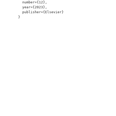
  number={12},

  year={2023},

  publisher={Elsevier}

}