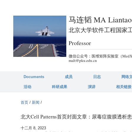
跳
转
马连韬 MA Liantao
到
页
北京大学软件工程国家工程研究中
面
Professor
的
主
微信公众号：医维矩阵实验室（MedX-PKU）
要
malt@pku.edu.cn
内
容
Documents
成员
日志
网络
部
活动
科研成果
演讲
相关链接
分
首页
/
新闻
/
北大Cell Patterns首页封面文章：尿毒症腹膜
十二月 8, 2023