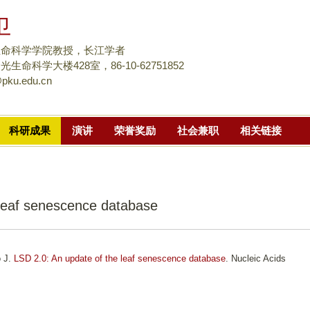
跳
卫
转
到
生命科学学院教授，长江学者
页
生命科学大楼428室，86-10-62751852
pku.edu.cn
面
的
主
科研成果
演讲
荣誉奖励
社会兼职
相关链接
要
内
容
部
 leaf senescence database
分
o J.
LSD 2.0: An update of the leaf senescence database
. Nucleic Acids