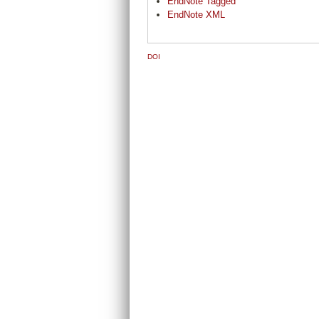
EndNote Tagged
EndNote XML
DOI