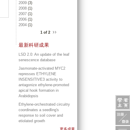
2009
(3)
2008
(1)
2007
(1)
2006
(1)
2004
(1)
››
1 of 2
最新科研成果
LSD 2.0: An update of the leaf
senescence database
Jasmonate-activated MYC2
represses ETHYLENE
INSENSITIVE3 activity to
antagonize ethylene-promoted
apical hook formation in
Arabidopsis
Ethylene-orchestrated circuitry
coordinates a seedling's
response to soil cover and
etiolated growth
更多成果