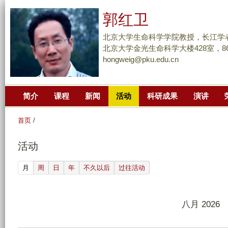
跳
郭红卫
转
到
北京大学生命科学学院教授，长江学
页
北京大学金光生命科学大楼428室，86-10
hongweig@pku.edu.cn
面
的
主
简介
课程
新闻
活动
科研成果
演讲
要
内
首页
/
容
部
活动
分
(active tab)
月
周
日
年
不久以后
过往活动
八月 2026